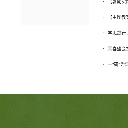
【暑期实
【主题教
学思践行
青春盛会
一“研”为