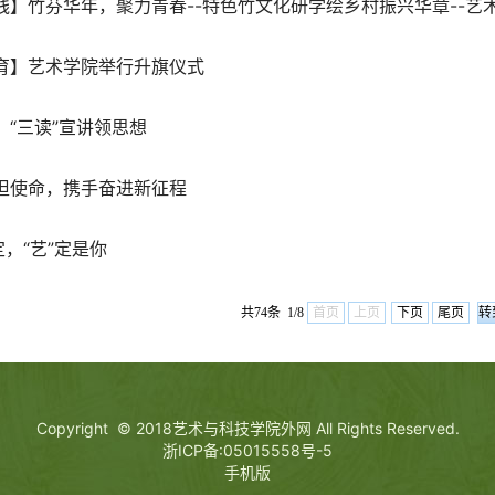
践】竹芬华年，聚力青春--特色竹文化研学绘乡村振兴华章--艺术
育】艺术学院举行升旗仪式
，“三读”宣讲领思想
担使命，携手奋进新征程
定，“艺”定是你
共74条 1/8
首页
上页
下页
尾页
Copyright © 2018艺术与科技学院外网 All Rights Reserved.
浙ICP备:05015558号-5
手机版