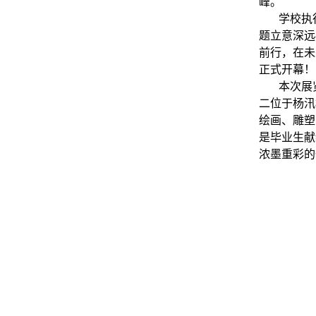
峰。
学校执
题立意深远
前行，在未
正式开幕！
本次展
二位于杨汛
绘画、雕塑
是毕业生献
浓墨重彩的