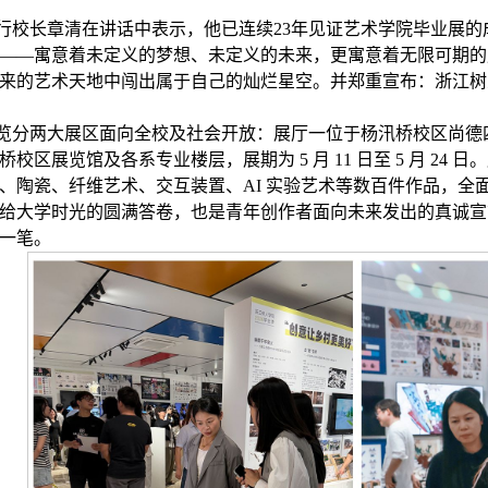
行校长章清在讲话中表示，他已连续23年见证艺术学院毕业展的成
——寓意着未定义的梦想、未定义的未来，更寓意着无限可期的
来的艺术天地中闯出属于自己的灿烂星空。并郑重宣布：浙江树人
览分两大展区面向全校及社会开放：展厅一位于杨汛桥校区尚德四一楼展厅
桥校区展览馆及各系专业楼层，展期为 5 月 11 日至 5 月 2
、陶瓷、纤维艺术、交互装置、AI 实验艺术等数百件作品，全面
给大学时光的圆满答卷，也是青年创作者面向未来发出的真诚宣
一笔。